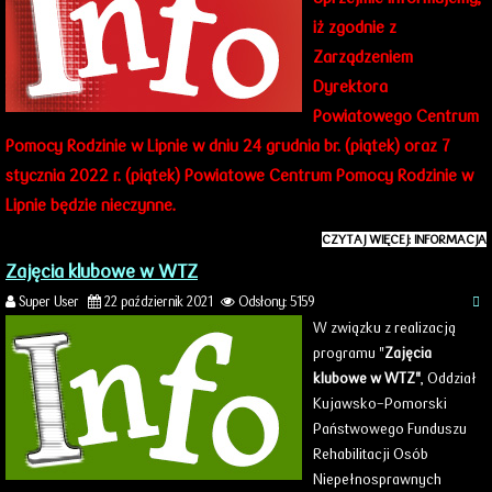
iż zgodnie z
Zarządzeniem
Dyrektora
Powiatowego Centrum
Pomocy Rodzinie w Lipnie
w
dniu 24 grudnia br. (piątek) oraz 7
stycznia 2022 r. (piątek)
Powiatowe Centrum Pomocy Rodzinie w
Lipnie będzie nieczynne.
CZYTAJ WIĘCEJ: INFORMACJA
Zajęcia klubowe w WTZ
Super User
22 październik 2021
Odsłony: 5159
W związku z realizacją
programu "
Zajęcia
klubowe w WTZ"
, Oddział
Kujawsko-Pomorski
Państwowego Funduszu
Rehabilitacji Osób
Niepełnosprawnych