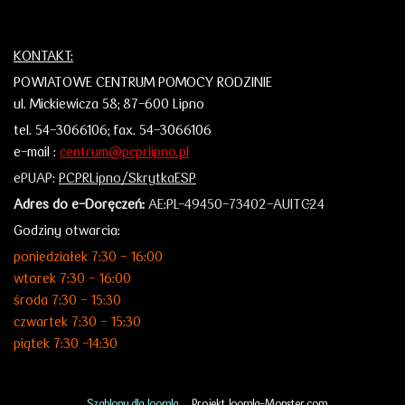
KONTAKT:
POWIATOWE CENTRUM POMOCY RODZINIE
ul. Mickiewicza 58;
87-600 Lipno
tel. 54-3066106;
fax. 54-3066106
e-mail :
centrum@pcprlipno.pl
ePUAP:
PCPRLipno/SkrytkaESP
Adres do e-Doręczeń:
AE:PL-49450-73402-AUITC-24
Godziny otwarcia:
poniedziałek 7:30 - 16:00
wtorek 7:30 - 16:00
środa 7:30 - 15:30
czwartek 7:30 - 15:30
piątek 7:30 -14:30
Szablony dla Joomla.
Projekt Joomla-Monster.com