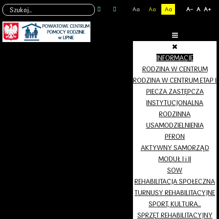
Aa
Aa
Aa
A-
A
A+
INFORMACJE
RODZINA W CENTRUM
RODZINA W CENTRUM ETAP I
PIECZA ZASTĘPCZA
INSTYTUCJONALNA
RODZINNA
USAMODZIELNIENIA
PFRON
AKTYWNY SAMORZĄD
MODUŁ I i II
SOW
REHABILITACJA SPOŁECZNA
TURNUSY REHABILITACYJNE
SPORT, KULTURA...
SPRZĘT REHABILITACYJNY