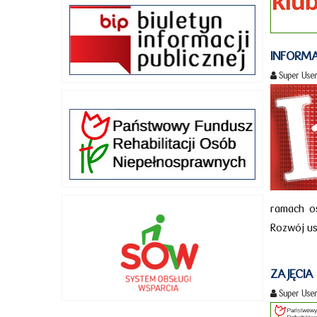
INFORMA
Super Use
ramach os
Rozwój us
ZAJĘCI
Super Use