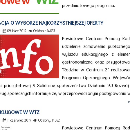
przedmiotowego programu.
CJA O WYBORZE NAJKORZYSTNIEJSZEJ OFERTY
r
09 lipiec 2019
Odsłony: 14033
Powiatowe Centrum Pomocy Rodz
udzielenie zamówienia publiczne
wyjazdu edukacyjnego z elemen
gastronomiczną oraz przygotowa
"Rodzina w Centrum 2" realizow
Programu Operacyjnego Wojewód
i priorytetowej 9 Solidarne społeczeństwo Działania 9.3 Rozwój 
ług społecznych informuje że, w przeprowadzonym postępowaniu wy
C
A KLUBOWE W WTZ
r
11 czerwiec 2019
Odsłony: 14362
Powiatowe Centrum Pomocy Rodzin