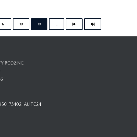
17
18
19
...
 RODZINIE
o
06
450-73402-AUITC-24