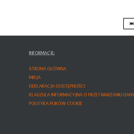
INFORMACJE:
STRONA GŁÓWNA
MISJA
DEKLARACJA DOSTĘPNOŚCI
KLAUZULA INFORMACYJNA O PRZETWARZANIU DA
POLITYKA PLIKÓW COOKIE