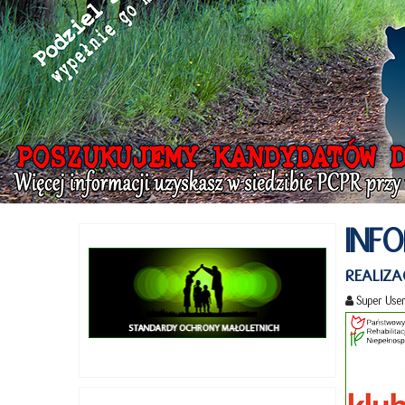
INF
REALIZA
Super Use