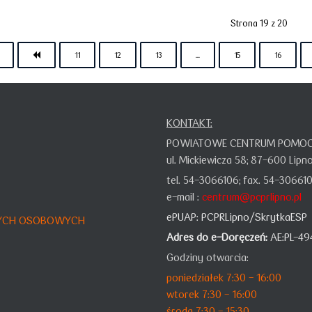
Strona 19 z 20
11
12
13
...
15
16
KONTAKT:
POWIATOWE CENTRUM POMOCY
ul. Mickiewicza 58;
87-600 Lipn
tel. 54-3066106;
fax. 54-30661
e-mail :
centrum@pcprlipno.pl
ePUAP:
PCPRLipno/SkrytkaESP
NYCH OSOBOWYCH
Adres do e-Doręczeń:
AE:PL-49
Godziny otwarcia:
poniedziałek 7:30 - 16:00
wtorek 7:30 - 16:00
środa 7:30 - 15:30