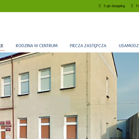
Tryb domyślny
Tr
JE
RODZINA W CENTRUM
PIECZA ZASTĘPCZA
USAMODZI