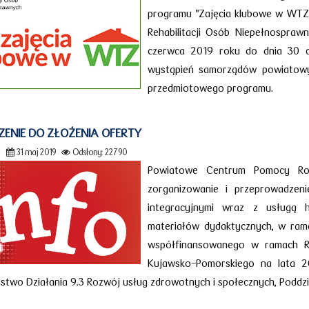
programu "Zajęcia klubowe w WTZ
Rehabilitacji Osób Niepełnospraw
czerwca 2019 roku do dnia 30 c
wystąpień samorządów powiatowyc
przedmiotowego programu.
ENIE DO ZŁOŻENIA OFERTY
r
31 maj 2019
Odsłony: 22790
Powiatowe Centrum Pomocy Rod
zorganizowanie i przeprowadzen
integracyjnymi wraz z usługą 
materiałów dydaktycznych, w ram
współfinansowanego w ramach R
Kujawsko-Pomorskiego na lata 2
stwo Działania 9.3 Rozwój usług zdrowotnych i społecznych, Poddzi