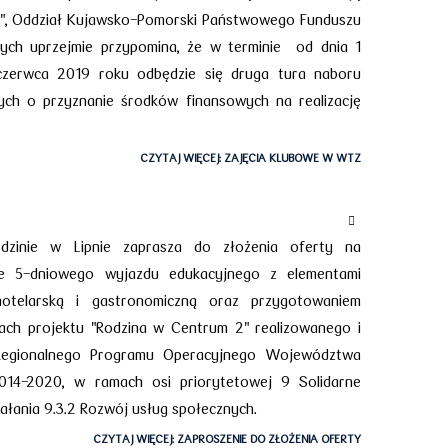
", Oddział Kujawsko-Pomorski Państwowego Funduszu
nych uprzejmie przypomina, że w terminie od dnia 1
zerwca 2019 roku odbędzie się druga tura naboru
h o przyznanie środków finansowych na realizację
CZYTAJ WIĘCEJ: ZAJĘCIA KLUBOWE W WTZ
zinie w Lipnie zaprasza do złożenia oferty na
ie 5-dniowego wyjazdu edukacyjnego z elementami
hotelarską i gastronomiczną oraz przygotowaniem
ach projektu "Rodzina w Centrum 2" realizowanego i
egionalnego Programu Operacyjnego Województwa
014-2020, w ramach osi priorytetowej 9 Solidarne
ałania 9.3.2 Rozwój usług społecznych.
CZYTAJ WIĘCEJ: ZAPROSZENIE DO ZŁOŻENIA OFERTY