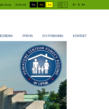
yb nocny
Kontrast
Aa
Aa
Aa
A-
A
A+
ELNIENIA
PFRON
DO POBRANIA
KONTAKT