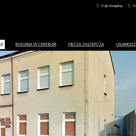
Tryb domyślny
Tr
JE
RODZINA W CENTRUM
PIECZA ZASTĘPCZA
USAMODZI