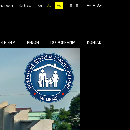
yb nocny
Kontrast
Aa
Aa
Aa
A-
A
A+
ELNIENIA
PFRON
DO POBRANIA
KONTAKT