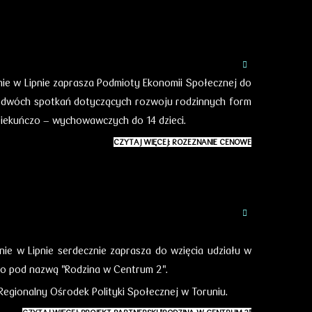
e w Lipnie zaprasza Podmioty Ekonomii Społecznej do
e dwóch spotkań dotyczących rozwoju rodzinnych form
piekuńczo – wychowawczych do 14 dzieci.
CZYTAJ WIĘCEJ: ROZEZNANIE CENOWE
e w Lipnie serdecznie zaprasza do wzięcia udziału w
ego pod nazwą "Rodzina w Centrum 2".
egionalny Ośrodek Polityki Społecznej w Toruniu.