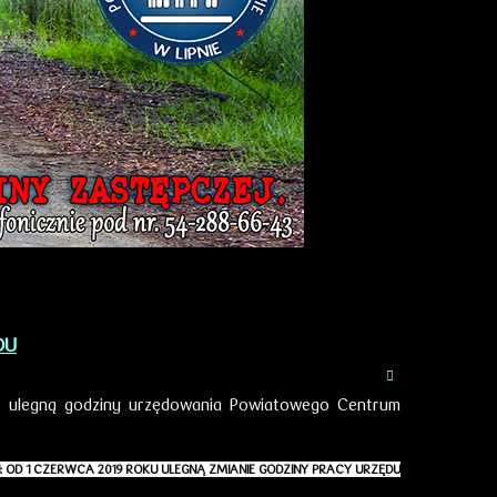
DU
ie ulegną godziny urzędowania Powiatowego Centrum
: OD 1 CZERWCA 2019 ROKU ULEGNĄ ZMIANIE GODZINY PRACY URZĘDU