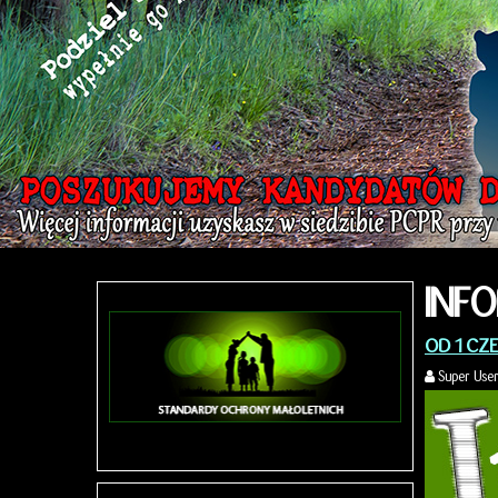
INF
OD 1 CZ
Super Use