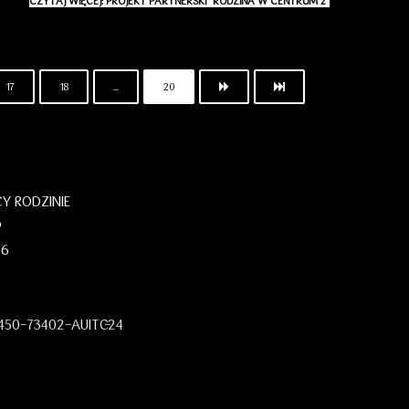
CZYTAJ WIĘCEJ: PROJEKT PARTNERSKI "RODZINA W CENTRUM 2"
17
18
...
20
 RODZINIE
o
06
450-73402-AUITC-24