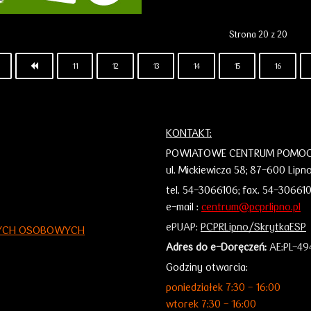
Strona 20 z 20
11
12
13
14
15
16
KONTAKT:
POWIATOWE CENTRUM POMOCY
ul. Mickiewicza 58;
87-600 Lipn
tel. 54-3066106;
fax. 54-30661
e-mail :
centrum@pcprlipno.pl
ePUAP:
PCPRLipno/SkrytkaESP
NYCH OSOBOWYCH
Adres do e-Doręczeń:
AE:PL-49
Godziny otwarcia:
poniedziałek 7:30 - 16:00
wtorek 7:30 - 16:00