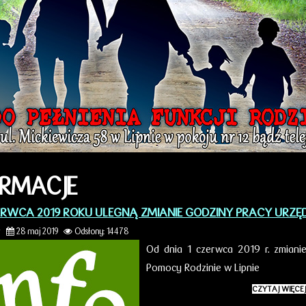
ORMACJE
ERWCA 2019 ROKU ULEGNĄ ZMIANIE GODZINY PRACY URZĘ
r
28 maj 2019
Odsłony: 14478
Od dnia 1 czerwca 2019 r. zmian
Pomocy Rodzinie w Lipnie
CZYTAJ WIĘCEJ