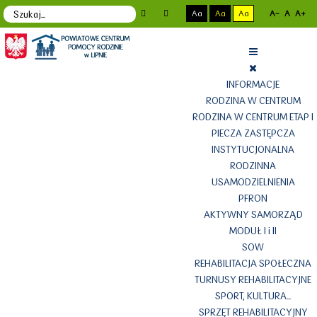
Aa
Aa
Aa
A-
A
A+
INFORMACJE
RODZINA W CENTRUM
RODZINA W CENTRUM ETAP I
PIECZA ZASTĘPCZA
INSTYTUCJONALNA
RODZINNA
USAMODZIELNIENIA
PFRON
AKTYWNY SAMORZĄD
MODUŁ I i II
SOW
REHABILITACJA SPOŁECZNA
TURNUSY REHABILITACYJNE
SPORT, KULTURA...
SPRZĘT REHABILITACYJNY