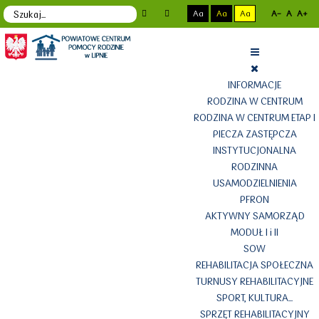
Aa
Aa
Aa
A-
A
A+
INFORMACJE
RODZINA W CENTRUM
RODZINA W CENTRUM ETAP I
PIECZA ZASTĘPCZA
INSTYTUCJONALNA
RODZINNA
USAMODZIELNIENIA
PFRON
AKTYWNY SAMORZĄD
MODUŁ I i II
SOW
REHABILITACJA SPOŁECZNA
TURNUSY REHABILITACYJNE
SPORT, KULTURA...
SPRZĘT REHABILITACYJNY