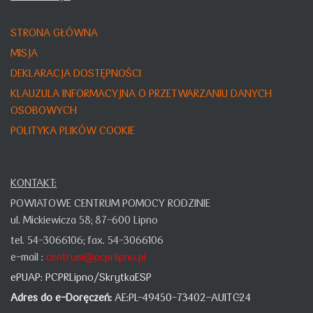
STRONA GŁÓWNA
MISJA
DEKLARACJA DOSTĘPNOŚCI
KLAUZULA INFORMACYJNA O PRZETWARZANIU DANYCH
OSOBOWYCH
POLITYKA PLIKÓW COOKIE
KONTAKT:
POWIATOWE CENTRUM POMOCY RODZINIE
ul. Mickiewicza 58;
87-600 Lipno
tel. 54-3066106;
fax. 54-3066106
e-mail :
centrum@pcprlipno.pl
ePUAP:
PCPRLipno/SkrytkaESP
Adres do e-Doręczeń:
AE:PL-49450-73402-AUITC-24