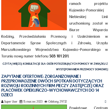
ramach projektu
Kujawsko-Pomorskiej
Niebieskiej Linii
uruchomiony został w
Biurze Wsparcia
Rodziny, Przeciwdziałania Przemocy i Uzależnieniom w
Departamencie Spraw Społecznych i Zdrowia, Urzędu
Marszałkowskiego Województwa Kujawsko-Pomorskiego w
Toruniu nowy numer telefonu
503 101 201
.
CZYTAJ WIĘCEJ: KONSULTACJE DLA OSÓB POTRZEBUJĄCYCH POMOCY W ZWIĄZKU Z
WYSTĘPOWANIEM PRZEMOCY DOMOWEJ
ZAPYTANIE OFERTOWE: ZORGANIZOWANIE I
PRZEPROWADZENIE DWÓCH SPOTKAŃ DOTYCZĄCYCH
ROZWOJU RODZINNYCH FIRM PIECZY ZASTĘPCZEJ ORAZ
PLACÓWEK OPIEKUŃCZO-WYCHOWAWCZYCH DO 14
DZIECI
Super User
15 marzec 2023
Odsłony: 29732
Powiatowe Centrum