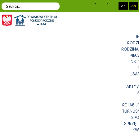
Aa
Aa
I
RODZ
RODZINA 
PIEC
INS
USAM
AKTY
REHABIL
TURNUSY
SPO
SPRZĘT
LIKW