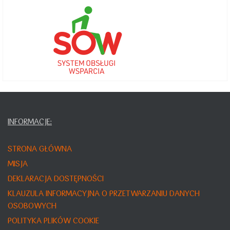
INFORMACJE:
STRONA GŁÓWNA
MISJA
DEKLARACJA DOSTĘPNOŚCI
KLAUZULA INFORMACYJNA O PRZETWARZANIU DANYCH
OSOBOWYCH
POLITYKA PLIKÓW COOKIE