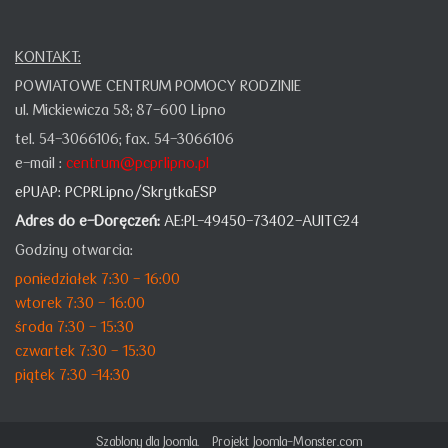
KONTAKT:
POWIATOWE CENTRUM POMOCY RODZINIE
ul. Mickiewicza 58;
87-600 Lipno
tel. 54-3066106;
fax. 54-3066106
e-mail :
centrum@pcprlipno.pl
ePUAP:
PCPRLipno/SkrytkaESP
Adres do e-Doręczeń:
AE:PL-49450-73402-AUITC-24
Godziny otwarcia:
poniedziałek 7:30 - 16:00
wtorek 7:30 - 16:00
środa 7:30 - 15:30
czwartek 7:30 - 15:30
piątek 7:30 -14:30
Szablony dla Joomla.
Projekt Joomla-Monster.com