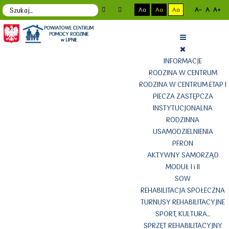
Aa
Aa
Aa
A-
A
A+
INFORMACJE
RODZINA W CENTRUM
RODZINA W CENTRUM ETAP I
PIECZA ZASTĘPCZA
INSTYTUCJONALNA
RODZINNA
USAMODZIELNIENIA
PFRON
AKTYWNY SAMORZĄD
MODUŁ I i II
SOW
REHABILITACJA SPOŁECZNA
TURNUSY REHABILITACYJNE
SPORT, KULTURA...
SPRZĘT REHABILITACYJNY