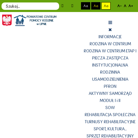
Aa
Aa
Aa
A-
A
A+
INFORMACJE
RODZINA W CENTRUM
RODZINA W CENTRUM ETAP I
PIECZA ZASTĘPCZA
INSTYTUCJONALNA
RODZINNA
USAMODZIELNIENIA
PFRON
AKTYWNY SAMORZĄD
MODUŁ I i II
SOW
REHABILITACJA SPOŁECZNA
TURNUSY REHABILITACYJNE
SPORT, KULTURA...
SPRZĘT REHABILITACYJNY