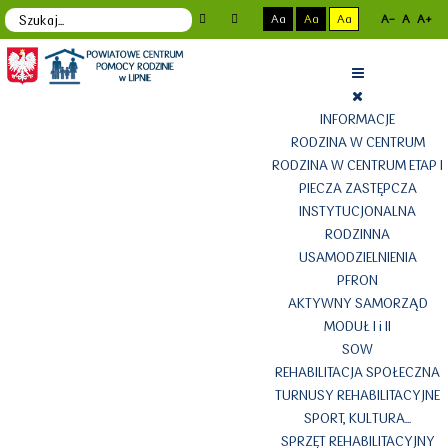
Aa
Aa
Aa
A-
A
A+
INFORMACJE
RODZINA W CENTRUM
RODZINA W CENTRUM ETAP I
PIECZA ZASTĘPCZA
INSTYTUCJONALNA
RODZINNA
USAMODZIELNIENIA
PFRON
AKTYWNY SAMORZĄD
MODUŁ I i II
SOW
REHABILITACJA SPOŁECZNA
TURNUSY REHABILITACYJNE
SPORT, KULTURA...
SPRZĘT REHABILITACYJNY