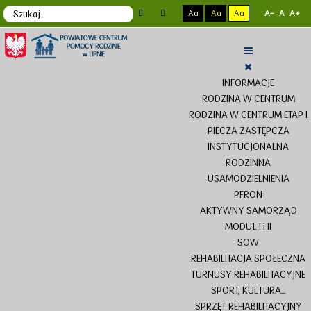
Aa
Aa
Aa
A-
A
A+
INFORMACJE
RODZINA W CENTRUM
RODZINA W CENTRUM ETAP I
PIECZA ZASTĘPCZA
INSTYTUCJONALNA
RODZINNA
USAMODZIELNIENIA
PFRON
AKTYWNY SAMORZĄD
MODUŁ I i II
SOW
REHABILITACJA SPOŁECZNA
TURNUSY REHABILITACYJNE
SPORT, KULTURA...
SPRZĘT REHABILITACYJNY