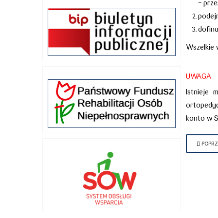
- prz
podej
dofin
Wszelkie 
UWAGA
Istnieje
ortopedyc
konto w S
POPRZ