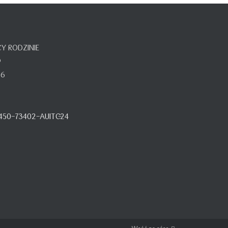
 RODZINIE
o
06
450-73402-AUITC-24