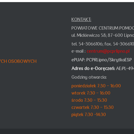
KONTAKT:
POWIATOWE CENTRUM POMOCY
ul. Mickiewicza 58;
87-600 Lipn
tel. 54-3066106;
fax. 54-30661
e-mail :
centrum@pcprlipno.pl
ePUAP:
PCPRLipno/SkrytkaESP
NYCH OSOBOWYCH
Adres do e-Doręczeń:
AE:PL-49
Godziny otwarcia:
poniedziałek 7:30 - 16:00
wtorek 7:30 - 16:00
środa 7:30 - 15:30
czwartek 7:30 - 15:30
piątek 7:30 -14:30