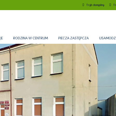
Tryb domyślny
Tr
JE
RODZINA W CENTRUM
PIECZA ZASTĘPCZA
USAMODZI