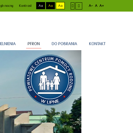
yb nocny
Kontrast
Aa
Aa
Aa
A-
A
A+
ELNIENIA
PFRON
DO POBRANIA
KONTAKT