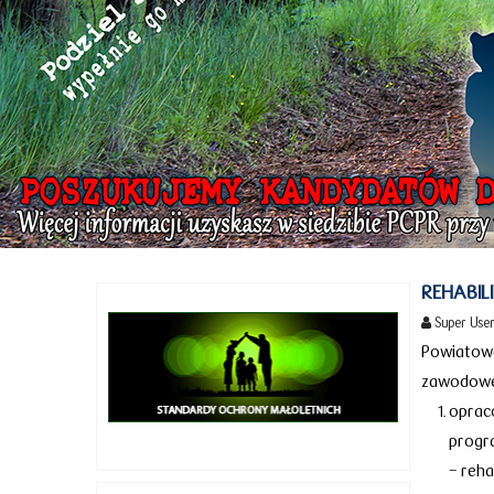
REHABIL
Super Use
Powiatowe
zawodowej
oprac
progr
- reha